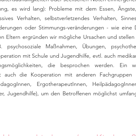
ung, es wird lang): Probleme mit dem Essen, Ängste, 
ives Verhalten, selbstverletzendes Verhalten, Sinne
erungen oder Stimmungs-veränderungen - wie eine 
en Eltern ergründen wir mögliche Ursachen und stellen
B. psychosoziale Maßnahmen, Übungen, psychother
eration mit Schule und Jugendhilfe, evtl. auch medi
smöglichkeiten, die besprochen werden. Ein wi
st auch die Kooperation mit anderen Fachgruppen (z
pädagogInnen, ErgotherapeutInnen, HeilpädagogInne
r, Jugendhilfe), um den Betroffenen möglichst umfangr