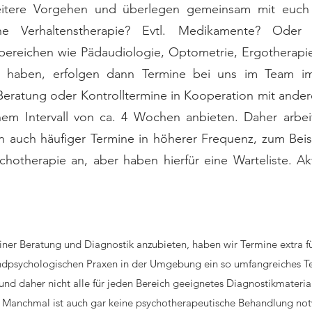
eitere Vorgehen und überlegen gemeinsam mit euch 
he Verhaltenstherapie? Evtl. Medikamente? Oder
ereichen wie Pädaudiologie, Optometrie, Ergotherapi
 haben, erfolgen dann Termine bei uns im Team im 
Beratung oder Kontrolltermine in Kooperation mit ande
nem Intervall von ca. 4 Wochen anbieten. Daher arbei
 auch häufiger Termine in höherer Frequenz, zum Beis
chotherapie an, aber haben hierfür eine Warteliste. A
ner Beratung und Diagnostik anzubieten, haben wir Termine extra für
ugendpsychologischen Praxen in der Umgebung ein so umfangreiches T
 und daher nicht alle für jeden Bereich geeignetes Diagnostikmateria
anchmal ist auch gar keine psychotherapeutische Behandlung notw