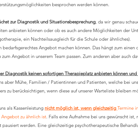
nterstützungsmöglichkeiten besprochen werden können.
chst zur Diagnostik und Situationsbesprechung
, da wir genau scha
ten anbieten können oder ob es auch andere Möglichkeiten der Unt
therapie, ein Nachteilsausgleich für die Schule oder ähnliches).
in bedarfsgerechtes Angebot machen können. Das hängt zum einen da
gen zum Angebot in unserem Team passen. Zum anderen aber auch da
der Diagnostik keinen sofortigen Therapieplatz anbieten können un
ns aber Mühe, Familien / Patientinnen und Patienten, welche bei u
rs zu berücksichtigen, wenn diese auf unserer Warteliste bleiben
uns als Kassenleistung
nicht möglich ist, wenn gleichzeitig
Termine in
s Angebot zu ähnlich ist
. Falls eine Aufnahme bei uns gewünscht ist,
t pausiert werden. Eine gleichzeitige psychotherapeutische Behandlu