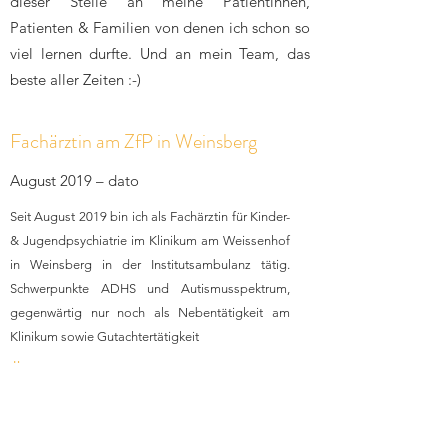
dieser Stelle an meine Patientinnen,
Patienten & Familien von denen ich schon so
viel lernen durfte. Und an mein Team, das
beste aller Zeiten :-)
Fachärztin am ZfP in Weinsberg
August 2019 – dato
Seit August 2019 bin ich als Fachärztin für Kinder-
& Jugendpsychiatrie im Klinikum am Weissenhof
in Weinsberg in der Institutsambulanz tätig.
Schwerpunkte ADHS und Autismusspektrum,
gegenwärtig nur noch als Nebentätigkeit am
Klinikum sowie Gutachtertätigkeit
Ärztin am ZfP Weinsberg
Dezember 2010 – Juli 2019
Ich habe 2009 meinen Abschluss der